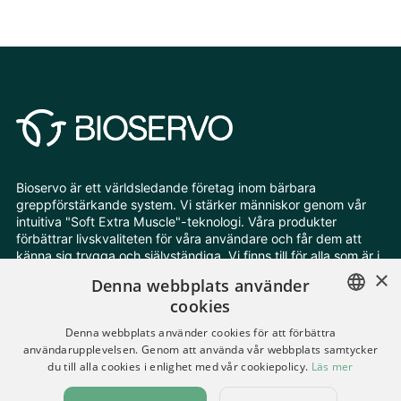
Bioservo är ett världsledande företag inom bärbara
greppförstärkande system. Vi stärker människor genom vår
intuitiva "Soft Extra Muscle"-teknologi. Våra produkter
förbättrar livskvaliteten för våra användare och får dem att
känna sig trygga och självständiga. Vi finns till för alla som är i
behov av extra styrka och uthållighet.
×
Denna webbplats använder
cookies
Följ oss
ENGLISH
Denna webbplats använder cookies för att förbättra
användarupplevelsen. Genom att använda vår webbplats samtycker
SWEDISH
du till alla cookies i enlighet med vår cookiepolicy.
Läs mer
Ändra dina cookieinställningar
Integritetspolicy
GERMAN