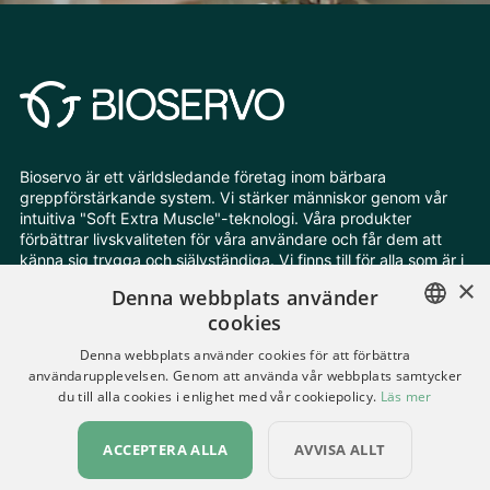
Bioservo är ett världsledande företag inom bärbara
greppförstärkande system. Vi stärker människor genom vår
intuitiva "Soft Extra Muscle"-teknologi. Våra produkter
förbättrar livskvaliteten för våra användare och får dem att
känna sig trygga och självständiga. Vi finns till för alla som är i
behov av extra styrka och uthållighet.
×
Denna webbplats använder
cookies
Följ oss
ENGLISH
Denna webbplats använder cookies för att förbättra
användarupplevelsen. Genom att använda vår webbplats samtycker
SWEDISH
du till alla cookies i enlighet med vår cookiepolicy.
Läs mer
Ändra dina cookieinställningar
Integritetspolicy
GERMAN
Alla rättigheter förbehållna © Bioservo 2026
ACCEPTERA ALLA
AVVISA ALLT
UKRAINIAN