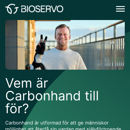
Vem är
Carbonhand
till
för?
Carbonhand är utformad för att ge människor
möjlighet att återfå sin vardag med självförtroende