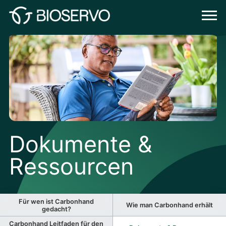
Dokumente &
Ressourcen
Für wen ist Carbonhand
Wie man Carbonhand erhält
gedacht?
Carbonhand Leitfaden für den