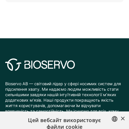
Bioservo AB — світовий лідер у сфері носимих систем для
підсилення хвату. Ми надаємо людям можливість стати
сильнішими завдяки нашій інтуїтивній технології м’яких
додаткових м’язів. Наші продукти покращують якість
життя користувачів, допомагаючи їм відчувати
впевненість та самостійність. Ми існуємо для всіх, кому
×
потрібні додаткова сила та витривалість.
Цей вебсайт використовує
файли cookie