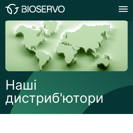
Наші
дистриб'ютори