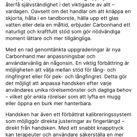
återfå självständighet i det viktigaste av allt –
vardagen. Oavsett om det handlar om att knäppa en
skjorta, hålla i en tandborste, hälla upp ett glas
vatten eller dela en måltid, erbjuder Carbonhand ett
naturligt och kraftfullt stöd som gör nödvändiga
moment lättare och mer tillgängliga.
Med en rad genomtänkta uppgraderingar är nya
Carbonhand mer anpassningsbar och
användarvänlig än någonsin. En viktig förbättring är
möjligheten att välja mellan stöd för lång- och
ringfingret eller för pek- och långfingret. Detta gör
det möjligt att anpassa handsken efter varje
användares unika rörelsemönster och dagliga behov
– vilket gör enkla rörelser som att lyfta en mugg
eller öppna en burk mer hanterbara.
Handsken har även ett förbättrat kalibreringssystem
som möjliggör direkta justeringar av fingerlängd –
direkt från handsken. Med ett snabbt knapptryck
kan terapeuter och användare säkerställa en mer