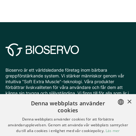
Bioservo är ett världsledande företag inom bärbara
greppförstärkande system. Vi stärker människor genom vår
intuitiva "Soft Extra Muscle"-teknologi. Våra produkter
förbättrar livskvaliteten för våra användare och får dem att
känna sig trygga och självständiga. Vi finns till för alla som är i
behov av extra styrka och uthållighet.
×
Denna webbplats använder
cookies
Följ oss
ENGLISH
Denna webbplats använder cookies för att förbättra
användarupplevelsen. Genom att använda vår webbplats samtycker
SWEDISH
du till alla cookies i enlighet med vår cookiepolicy.
Läs mer
Ändra dina cookieinställningar