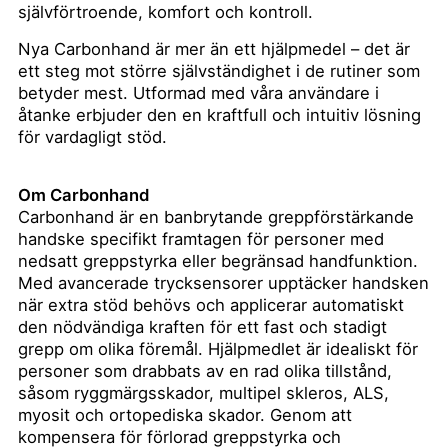
självförtroende, komfort och kontroll.
Nya Carbonhand är mer än ett hjälpmedel – det är
ett steg mot större självständighet i de rutiner som
betyder mest. Utformad med våra användare i
åtanke erbjuder den en kraftfull och intuitiv lösning
för vardagligt stöd.
Om Carbonhand
Carbonhand är en banbrytande greppförstärkande
handske specifikt framtagen för personer med
nedsatt greppstyrka eller begränsad handfunktion.
Med avancerade trycksensorer upptäcker handsken
när extra stöd behövs och applicerar automatiskt
den nödvändiga kraften för ett fast och stadigt
grepp om olika föremål. Hjälpmedlet är idealiskt för
personer som drabbats av en rad olika tillstånd,
såsom ryggmärgsskador, multipel skleros, ALS,
myosit och ortopediska skador. Genom att
kompensera för förlorad greppstyrka och