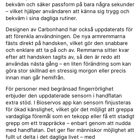
bekväm och säker passform på bara några sekunder
– vilket hjälper användaren att känna sig trygg och
bekväm i sina dagliga rutiner.
Designen av Carbonhand har också uppdaterats för
att förenkla användningen. De nya armremmarna
fästs direkt på handsken, vilket gör den snabbare
och enklare att ta på och av. Remmarna sitter kvar
efter att handsken tagits av, så den är redo att
användas nästa gång – en liten förändring som kan
göra stor skillnad en stressig morgon eller precis
innan man går hemifrån.
För personer med begränsad fingerrörlighet
erbjuder den uppdaterade sensorn i handflatan
extra stöd. I Bioservos app kan sensorn finjusteras
för ökad känslighet, vilket gör det möjligt att greppa
vardagliga föremål som en tekopp eller få ett stadigt
grepp om ett trappräcke – enbart genom att nudda
med handflatan. Det ger fler människor möjlighet att
fullt ut delta i det dagliga livet – med