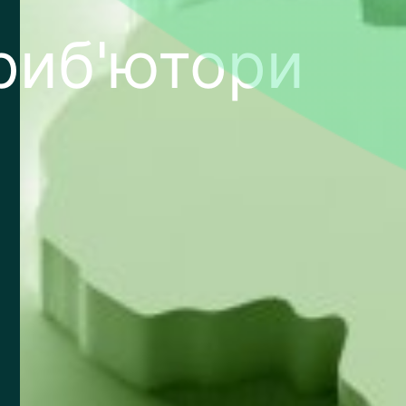
риб'ютори