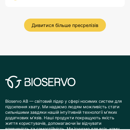
Дивитися більше пресрелізів
Bioservo AB — світовий лідер у сфері носимих систем для
підсилення хвату. Ми надаємо людям можливість стати
сильнішими завдяки нашій інтуїтивній технології м’яких
додаткових м’язів. Наші продукти покращують якість
життя користувачів, допомагаючи їм відчувати
впевненість та самостійність. Ми існуємо для всіх, кому