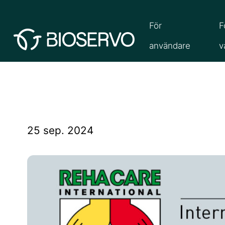
För
F
användare
v
25 sep. 2024