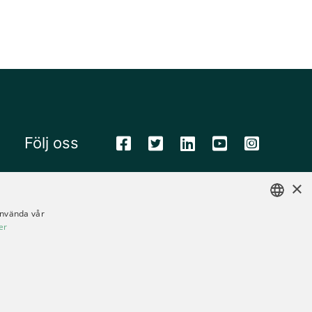
Följ oss
×
Ändra dina cookieinställningar
använda vår
Integritetspolicy
er
ENGLISH
Alla rättigheter förbehållna © Bioservo
2026
SWEDISH
GERMAN
UKRAINIAN