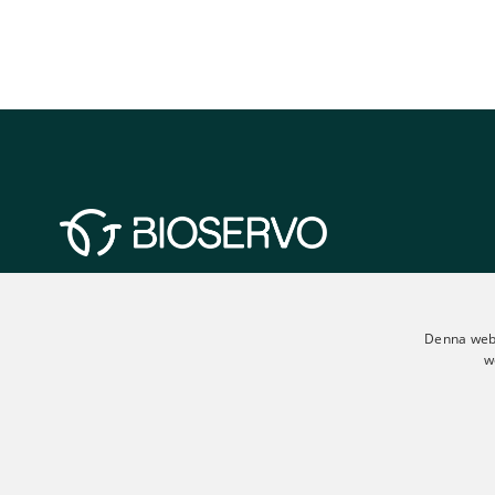
Bioservo är ett världsledande företag inom bä
Denna webb
stärker människor genom vår intuitiva "Soft Ex
w
förbättrar livskvaliteten för våra användare oc
självständiga. Vi finns till för alla som är i beh