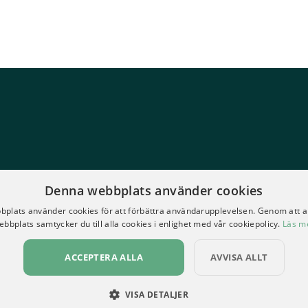
Denna webbplats använder cookies
rbara greppförstärkande system. Vi
plats använder cookies för att förbättra användarupplevelsen. Genom att 
tra Muscle"-teknologi. Våra produkter
ebbplats samtycker du till alla cookies i enlighet med vår cookiepolicy.
Läs m
h får dem att känna sig trygga och
ov av extra styrka och uthållighet.
ACCEPTERA ALLA
AVVISA ALLT
VISA DETALJER