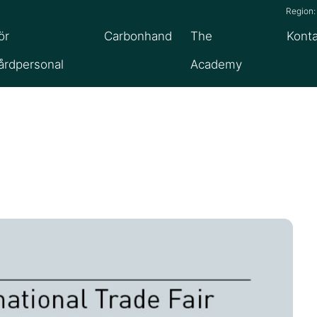
Regio
ör
Carbonhand
The
Konta
årdpersonal
Academy